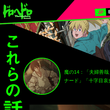
ド
ロ
JP
ヘ
ド
ロ
Dorohedoro
こ
れ
ら
の
話
で
わ
か
魔の14：「夫婦善
る
こ
ナード」「十字目哀
と
Story